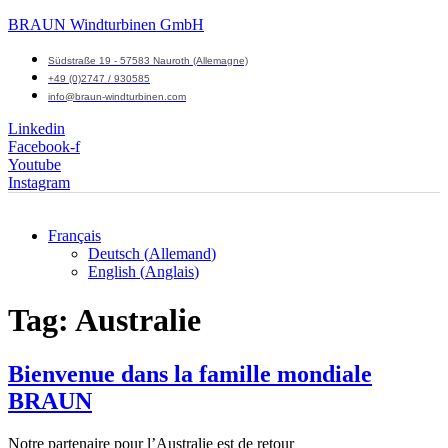
BRAUN Windturbinen GmbH
Südstraße 19 - 57583 Nauroth (Allemagne)
+49 (0)2747 / 930585
info@braun-windturbinen.com
Linkedin
Facebook-f
Youtube
Instagram
Français
Deutsch
(
Allemand
)
Menu
English
(
Anglais
)
M
Tag:
Australie
Bienvenue dans la famille mondiale
BRAUN
Notre partenaire pour l’Australie est de retour