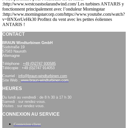
:http://www.westcoastsolarandwind.com/ Les turbines ANTARIS y
fonctionnent principalement avec l’onduleur Morningstar
:http://www.morningstarcorp.com/https://www.youtube.com/watch?
v=BNXerUeHk30 Profitez du vent avec les petites éoliennes
ANTARIS !
CONTACT
BRAUN Windturbinen GmbH
Südstraße 19
57583 Nauroth
Allemagne
Téléphone :
+49 (0)2747 930585
Télécopie : +49 (0)2747 914053
Courriel :
info@braun-windturbinen.com
Site Web :
www.braun-windturbinen.com
HEURES
Du lundi au vendredi : de 8 h 30 à 17 h 30
Samedi : sur rendez-vous.
Visites : sur rendez-vous.
CONNEXION AU SERVICE
Connexion client