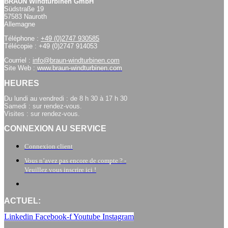
BRAUN Windturbinen GmbH
Südstraße 19
57583 Nauroth
Allemagne
Téléphone :
+49 (0)2747 930585
Télécopie : +49 (0)2747 914053
Courriel :
info@braun-windturbinen.com
Site Web :
www.braun-windturbinen.com
HEURES
Du lundi au vendredi : de 8 h 30 à 17 h 30
Samedi : sur rendez-vous.
Visites : sur rendez-vous.
CONNEXION AU SERVICE
Connexion client
Vous n’avez pas encore de compte ? -
Veuillez vous inscrire ici !
ACTUEL:
Linkedin
Facebook-f
Youtube
Instagram