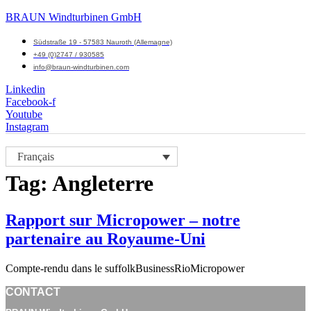
BRAUN Windturbinen GmbH
Südstraße 19 - 57583 Nauroth (Allemagne)
+49 (0)2747 / 930585
info@braun-windturbinen.com
Linkedin
Facebook-f
Youtube
Instagram
Menu
Français
M
Tag:
Angleterre
Rapport sur Micropower – notre
partenaire au Royaume-Uni
Compte-rendu dans le suffolkBusinessRioMicropower
CONTACT