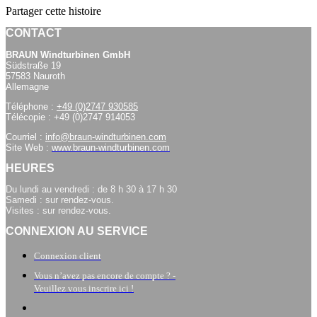
Partager cette histoire
CONTACT
BRAUN Windturbinen GmbH
Südstraße 19
57583 Nauroth
Allemagne
Téléphone :
+49 (0)2747 930585
Télécopie : +49 (0)2747 914053
Courriel :
info@braun-windturbinen.com
Site Web :
www.braun-windturbinen.com
HEURES
Du lundi au vendredi : de 8 h 30 à 17 h 30
Samedi : sur rendez-vous.
Visites : sur rendez-vous.
CONNEXION AU SERVICE
Connexion client
Vous n’avez pas encore de compte ? -
Veuillez vous inscrire ici !