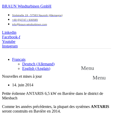
BRAUN Windturbinen GmbH
Südstraße 19 - 57583 Nauroth (Allemagne)
+49 (0)2747 / 930585
info@braun-windturbinen.com
Linkedin
Facebook-f
Youtube
Instagram
Français
Deutsch
(
Allemand
)
Menu
English
(
Anglais
)
Nouvelles et mises à jour
Menu
14. juin 2014
Petite éolienne ANTARIS 6,5 kW en Bavière dans le district de
Miesbach
Comme les années précédentes, la plupart des systèmes
ANTARIS
seront construits en Bavière en 2014.