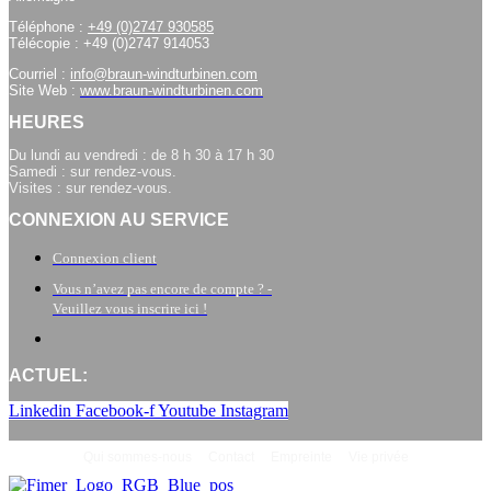
Téléphone :
+49 (0)2747 930585
Télécopie : +49 (0)2747 914053
Courriel :
info@braun-windturbinen.com
Site Web :
www.braun-windturbinen.com
HEURES
Du lundi au vendredi : de 8 h 30 à 17 h 30
Samedi : sur rendez-vous.
Visites : sur rendez-vous.
CONNEXION AU SERVICE
Connexion client
Vous n’avez pas encore de compte ? -
Veuillez vous inscrire ici !
ACTUEL:
Linkedin
Facebook-f
Youtube
Instagram
Qui sommes-nous
Contact
Empreinte
Vie privée