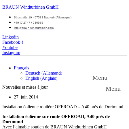
BRAUN Windturbinen GmbH
Südstraße 19 - 57583 Nauroth (Allemagne)
+49 (0)2747 / 930585
info@braun-windturbinen.com
Linkedin
Facebook-f
Youtube
Instagram
Français
Deutsch
(
Allemand
)
Menu
English
(
Anglais
)
Nouvelles et mises à jour
Menu
27. juin 2014
Installation éolienne routière OFFROAD – A40 près de Dortmund
Installation éolienne sur route OFFROAD, A40 près de
Dortmund
Avec l’aimable soutien de BRAUN Windturbinen GmbH