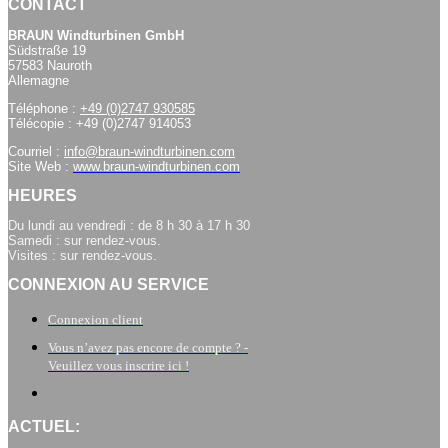
CONTACT
BRAUN Windturbinen GmbH
Südstraße 19
57583 Nauroth
Allemagne
Téléphone :
+49 (0)2747 930585
Télécopie : +49 (0)2747 914053
Courriel :
info@braun-windturbinen.com
Site Web :
www.braun-windturbinen.com
HEURES
Du lundi au vendredi : de 8 h 30 à 17 h 30
Samedi : sur rendez-vous.
Visites : sur rendez-vous.
CONNEXION AU SERVICE
Connexion client
Vous n’avez pas encore de compte ? -
Veuillez vous inscrire ici !
ACTUEL: