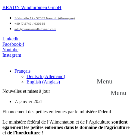
BRAUN Windturbinen GmbH
Südstraße 19 - 57583 Nauroth (Allemagne)
+49 (0)2747 / 930585
info@braun-windturbinen.com
Linkedin
Facebook-f
Youtube
Instagram
Français
Deutsch
(
Allemand
)
Menu
English
(
Anglais
)
Nouvelles et mises à jour
Menu
7. janvier 2021
Financement des petites éoliennes par le ministère fédéral
Le ministère fédéral de l’Alimentation et de l’Agriculture
soutient
également les petites éoliennes dans le domaine de l’agriculture
et de l’horticulture
!