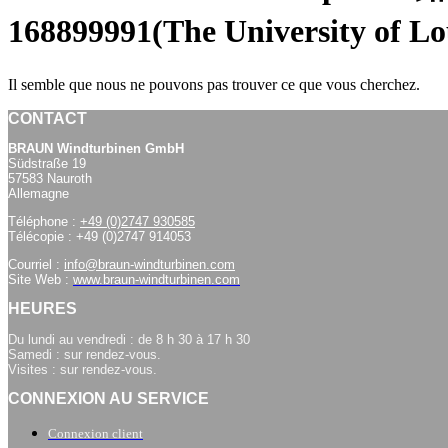
168899991(The University of L
Il semble que nous ne pouvons pas trouver ce que vous cherchez.
CONTACT
BRAUN Windturbinen GmbH
Südstraße 19
57583 Nauroth
Allemagne
Téléphone :
+49 (0)2747 930585
Télécopie : +49 (0)2747 914053
Courriel :
info@braun-windturbinen.com
Site Web :
www.braun-windturbinen.com
HEURES
Du lundi au vendredi : de 8 h 30 à 17 h 30
Samedi : sur rendez-vous.
Visites : sur rendez-vous.
CONNEXION AU SERVICE
Connexion client