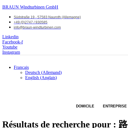
BRAUN Windturbinen GmbH
Südstraße 19 - 57583 Nauroth (Allemagne)
+49 (0)2747 / 930585
info@braun-windturbinen.com
Linkedin
Facebook-f
Youtube
Instagram
Français
Deutsch
(
Allemand
)
English
(
Anglais
)
DOMICILE
ENTREPRISE
Résultats de recherche pour :
路