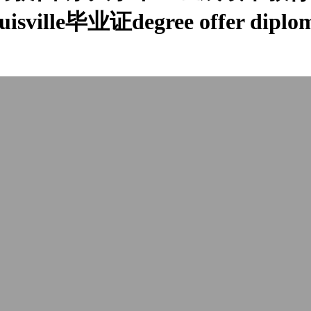
ouisville毕业证degree offer diplom