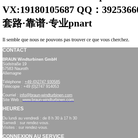
VX:19180105687 QQ：
套路·靠谱·专业pnart
Il semble que nous ne pouvons pas trouver ce que vous cherchez.
CONTACT
BRAUN Windturbinen GmbH
Südstraße 19
57583 Nauroth
Allemagne
Téléphone :
+49 (0)2747 930585
Télécopie : +49 (0)2747 914053
Courriel :
info@braun-windturbinen.com
Site Web :
www.braun-windturbinen.com
HEURES
Du lundi au vendredi : de 8 h 30 à 17 h 30
Samedi : sur rendez-vous.
Visites : sur rendez-vous.
CONNEXION AU SERVICE