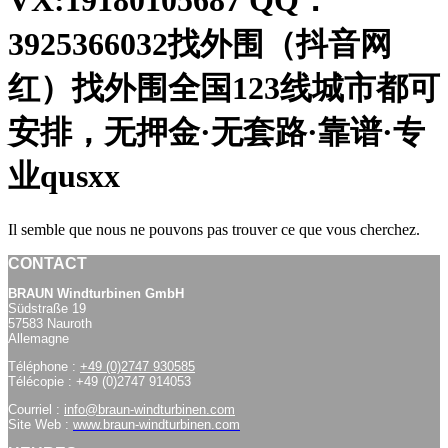
VX:19180105687 QQ：
3925366032找外围（抖音网
红）找外围全国123线城市都可
安排，无押金·无套路·靠谱·专
业qusxx
Il semble que nous ne pouvons pas trouver ce que vous cherchez.
CONTACT
BRAUN Windturbinen GmbH
Südstraße 19
57583 Nauroth
Allemagne
Téléphone :
+49 (0)2747 930585
Télécopie : +49 (0)2747 914053
Courriel :
info@braun-windturbinen.com
Site Web :
www.braun-windturbinen.com