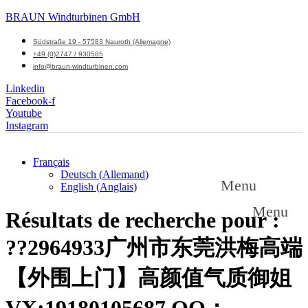
BRAUN Windturbinen GmbH
Südstraße 19 - 57583 Nauroth (Allemagne)
+49 (0)2747 / 930585
info@braun-windturbinen.com
Linkedin
Facebook-f
Youtube
Instagram
Français
Deutsch
(
Allemand
)
Menu
English
(
Anglais
)
Menu
Résultats de recherche pour :
??2964933广州市东莞洪梅高端
【外围上门】高颜值气质御姐